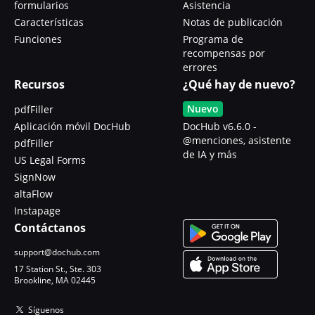
formularios
Asistencia
Características
Notas de publicación
Funciones
Programa de
recompensas por
errores
Recursos
¿Qué hay de nuevo?
Nuevo
pdfFiller
Aplicación móvil DocHub
DocHub v6.6.0 -
@menciones, asistente
pdfFiller
de IA y más
US Legal Forms
SignNow
altaFlow
Instapage
Contáctanos
support@dochub.com
17 Station St., Ste. 303
Brookline, MA 02445
Síguenos