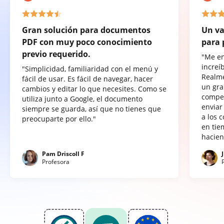
Gran solución para documentos
Un va
PDF con muy poco conocimiento
para 
previo requerido.
"Me e
increí
"Simplicidad, familiaridad con el menú y
Realme
fácil de usar. Es fácil de navegar, hacer
un gra
cambios y editar lo que necesites. Como se
compet
utiliza junto a Google, el documento
enviar
siempre se guarda, así que no tienes que
a los 
preocuparte por ello."
en tie
hacien
Pam Driscoll F
Profesora