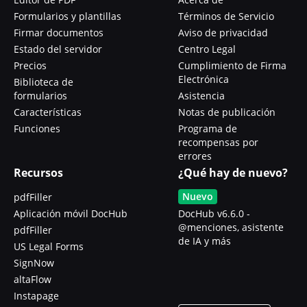
Formularios y plantillas
Términos de Servicio
Firmar documentos
Aviso de privacidad
Estado del servidor
Centro Legal
Precios
Cumplimiento de Firma
Electrónica
Biblioteca de
formularios
Asistencia
Características
Notas de publicación
Funciones
Programa de
recompensas por
errores
Recursos
¿Qué hay de nuevo?
Nuevo
pdfFiller
Aplicación móvil DocHub
DocHub v6.6.0 -
@menciones, asistente
pdfFiller
de IA y más
US Legal Forms
SignNow
altaFlow
Instapage