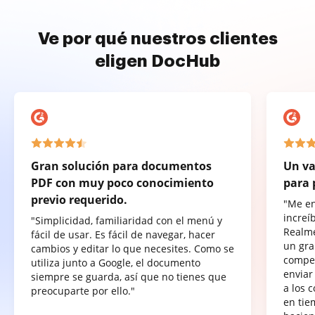
Ve por qué nuestros clientes
eligen DocHub
Gran solución para documentos
Un va
PDF con muy poco conocimiento
para 
previo requerido.
"Me e
increí
"Simplicidad, familiaridad con el menú y
Realme
fácil de usar. Es fácil de navegar, hacer
un gra
cambios y editar lo que necesites. Como se
compet
utiliza junto a Google, el documento
enviar
siempre se guarda, así que no tienes que
a los 
preocuparte por ello."
en tie