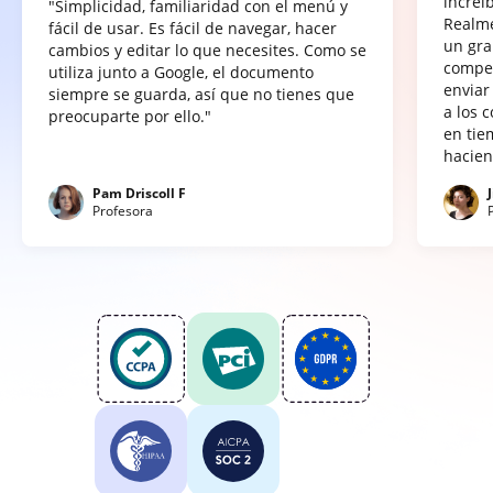
increí
"Simplicidad, familiaridad con el menú y
Realme
fácil de usar. Es fácil de navegar, hacer
un gra
cambios y editar lo que necesites. Como se
compet
utiliza junto a Google, el documento
enviar
siempre se guarda, así que no tienes que
a los 
preocuparte por ello."
en tie
hacien
Pam Driscoll F
Profesora