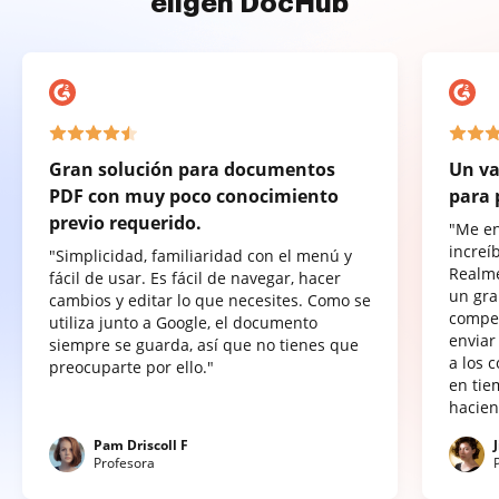
eligen DocHub
Gran solución para documentos
Un va
PDF con muy poco conocimiento
para 
previo requerido.
"Me e
increí
"Simplicidad, familiaridad con el menú y
Realme
fácil de usar. Es fácil de navegar, hacer
un gra
cambios y editar lo que necesites. Como se
compet
utiliza junto a Google, el documento
enviar
siempre se guarda, así que no tienes que
a los 
preocuparte por ello."
en tie
hacien
Pam Driscoll F
Profesora