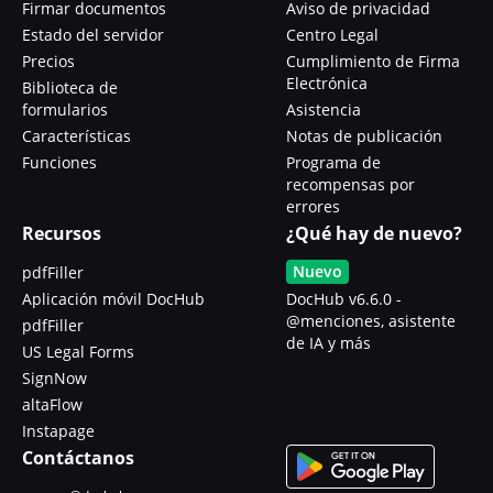
Firmar documentos
Aviso de privacidad
Estado del servidor
Centro Legal
Precios
Cumplimiento de Firma
Electrónica
Biblioteca de
formularios
Asistencia
Características
Notas de publicación
Funciones
Programa de
recompensas por
errores
Recursos
¿Qué hay de nuevo?
Nuevo
pdfFiller
Aplicación móvil DocHub
DocHub v6.6.0 -
@menciones, asistente
pdfFiller
de IA y más
US Legal Forms
SignNow
altaFlow
Instapage
Contáctanos