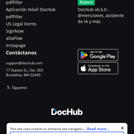
Nuevo
pdfFiller
Aplicación móvil DocHub
DocHub v6.6.0 -
@menciones, asistente
pdfFiller
de IA y más
US Legal Forms
SignNow
altaFlow
Instapage
Contáctanos
support@dochub.com
17 Station St., Ste. 303
Brookline, MA 02445
Síguenos
© 2026 DocHub, LLC
Cookie consent notice
...
Read more...
This site uses cookies to enhance site navigation and personalize
Todos los derechos reservados.