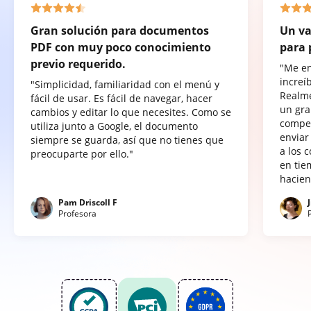
Gran solución para documentos
Un va
PDF con muy poco conocimiento
para 
previo requerido.
"Me e
increí
"Simplicidad, familiaridad con el menú y
Realme
fácil de usar. Es fácil de navegar, hacer
un gra
cambios y editar lo que necesites. Como se
compet
utiliza junto a Google, el documento
enviar
siempre se guarda, así que no tienes que
a los 
preocuparte por ello."
en tie
hacien
Pam Driscoll F
Profesora