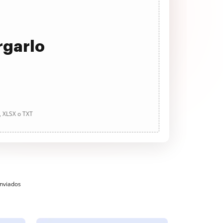
rgarlo
, XLSX o TXT
enviados