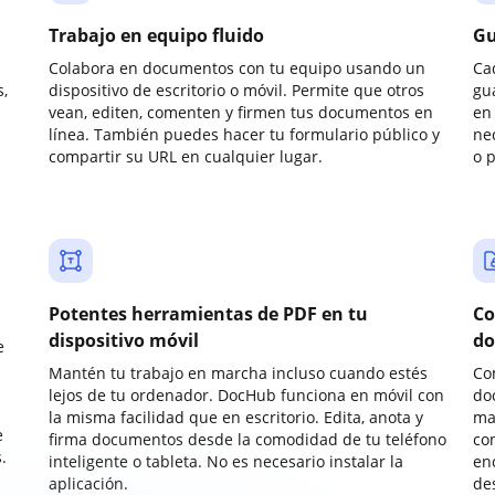
Trabajo en equipo fluido
Gu
Colabora en documentos con tu equipo usando un
Ca
,
dispositivo de escritorio o móvil. Permite que otros
gu
vean, editen, comenten y firmen tus documentos en
en 
línea. También puedes hacer tu formulario público y
ne
compartir su URL en cualquier lugar.
o 
Potentes herramientas de PDF en tu
Co
dispositivo móvil
do
e
Mantén tu trabajo en marcha incluso cuando estés
Co
lejos de tu ordenador. DocHub funciona en móvil con
do
la misma facilidad que en escritorio. Edita, anota y
ma
e
firma documentos desde la comodidad de tu teléfono
co
.
inteligente o tableta. No es necesario instalar la
enc
aplicación.
de