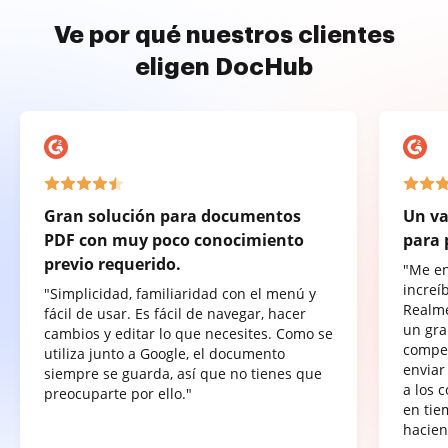
Ve por qué nuestros clientes
eligen DocHub
Gran solución para documentos
Un va
PDF con muy poco conocimiento
para 
previo requerido.
"Me e
increí
"Simplicidad, familiaridad con el menú y
Realme
fácil de usar. Es fácil de navegar, hacer
un gra
cambios y editar lo que necesites. Como se
compet
utiliza junto a Google, el documento
enviar
siempre se guarda, así que no tienes que
a los 
preocuparte por ello."
en tie
hacien