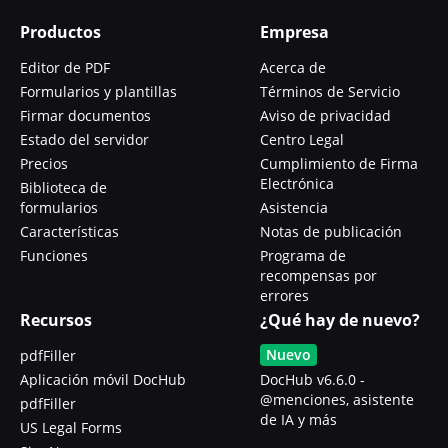
Productos
Empresa
Editor de PDF
Acerca de
Formularios y plantillas
Términos de Servicio
Firmar documentos
Aviso de privacidad
Estado del servidor
Centro Legal
Precios
Cumplimiento de Firma
Electrónica
Biblioteca de
formularios
Asistencia
Características
Notas de publicación
Funciones
Programa de
recompensas por
errores
Recursos
¿Qué hay de nuevo?
Nuevo
pdfFiller
Aplicación móvil DocHub
DocHub v6.6.0 -
@menciones, asistente
pdfFiller
de IA y más
US Legal Forms