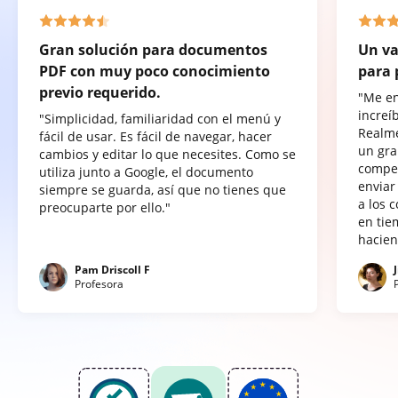
Gran solución para documentos
Un va
PDF con muy poco conocimiento
para 
previo requerido.
"Me e
increí
"Simplicidad, familiaridad con el menú y
Realme
fácil de usar. Es fácil de navegar, hacer
un gra
cambios y editar lo que necesites. Como se
compet
utiliza junto a Google, el documento
enviar
siempre se guarda, así que no tienes que
a los 
preocuparte por ello."
en tie
hacien
Pam Driscoll F
Profesora