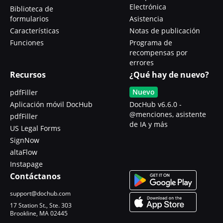
Electrónica
Biblioteca de
formularios
Asistencia
Características
Notas de publicación
Funciones
Programa de
recompensas por
errores
Recursos
¿Qué hay de nuevo?
Nuevo
pdfFiller
Aplicación móvil DocHub
DocHub v6.6.0 -
@menciones, asistente
pdfFiller
de IA y más
US Legal Forms
SignNow
altaFlow
Instapage
Contáctanos
support@dochub.com
17 Station St., Ste. 303
Brookline, MA 02445