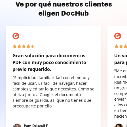
Ve por qué nuestros clientes
eligen DocHub
Gran solución para documentos
Un va
PDF con muy poco conocimiento
para 
previo requerido.
"Me e
increí
"Simplicidad, familiaridad con el menú y
Realme
fácil de usar. Es fácil de navegar, hacer
un gra
cambios y editar lo que necesites. Como se
compet
utiliza junto a Google, el documento
enviar
siempre se guarda, así que no tienes que
a los 
preocuparte por ello."
en tie
hacien
Pam Driscoll F