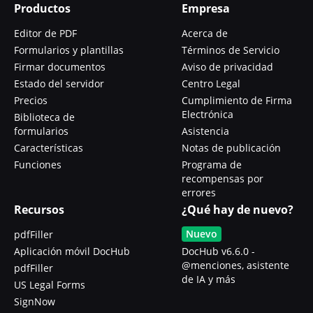
Productos
Empresa
Editor de PDF
Acerca de
Formularios y plantillas
Términos de Servicio
Firmar documentos
Aviso de privacidad
Estado del servidor
Centro Legal
Precios
Cumplimiento de Firma
Electrónica
Biblioteca de
formularios
Asistencia
Características
Notas de publicación
Funciones
Programa de
recompensas por
errores
Recursos
¿Qué hay de nuevo?
Nuevo
pdfFiller
Aplicación móvil DocHub
DocHub v6.6.0 -
@menciones, asistente
pdfFiller
de IA y más
US Legal Forms
SignNow