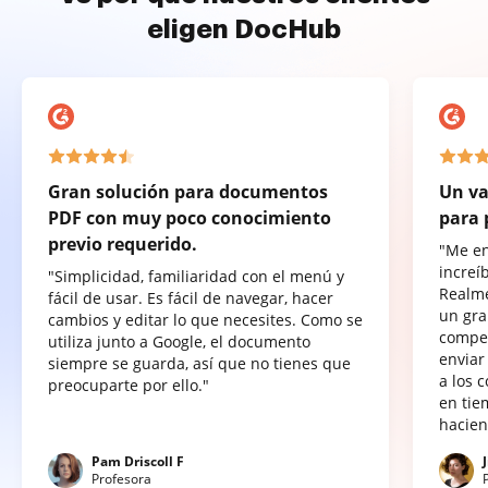
eligen DocHub
Gran solución para documentos
Un va
PDF con muy poco conocimiento
para 
previo requerido.
"Me e
increí
"Simplicidad, familiaridad con el menú y
Realme
fácil de usar. Es fácil de navegar, hacer
un gra
cambios y editar lo que necesites. Como se
compet
utiliza junto a Google, el documento
enviar
siempre se guarda, así que no tienes que
a los 
preocuparte por ello."
en tie
hacien
Pam Driscoll F
Profesora