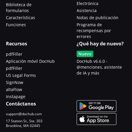
Electrónica
Biblioteca de
formularios
Asistencia
Características
Notas de publicación
Funciones
Programa de
recompensas por
errores
Recursos
¿Qué hay de nuevo?
Nuevo
pdfFiller
Aplicación móvil DocHub
DocHub v6.6.0 -
@menciones, asistente
pdfFiller
de IA y más
US Legal Forms
SignNow
altaFlow
Instapage
Contáctanos
support@dochub.com
17 Station St., Ste. 303
Brookline, MA 02445