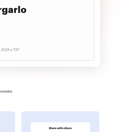
rgarlo
, XLSX o TXT
enviados