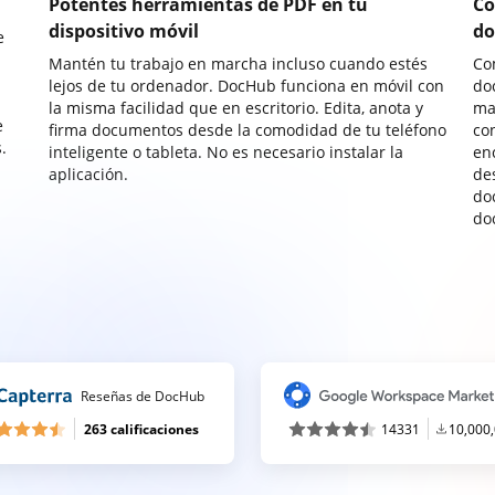
Potentes herramientas de PDF en tu
Co
dispositivo móvil
do
e
Mantén tu trabajo en marcha incluso cuando estés
Co
lejos de tu ordenador. DocHub funciona en móvil con
do
la misma facilidad que en escritorio. Edita, anota y
ma
e
firma documentos desde la comodidad de tu teléfono
co
.
inteligente o tableta. No es necesario instalar la
enc
aplicación.
de
do
do
Reseñas de DocHub
263 calificaciones
14331
10,000