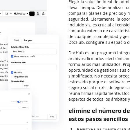
Elegir la solución ideal de ad
llevar tiempo. Debe analizar to
comparar planes de precios y m
seguridad. Ciertamente, la opor
incluido xls, es crucial al con
conjunto extenso de caracterís
de cualquier complejidad y ges
DocHub, configure su espacio d
DocHub es un programa integra
archivos, firmarlos electrónicam
formularios más utilizados. Prop
oportunidad de gestionar sus c
simplificado. No necesita preo
estresado porque el software e
seguro social en xls, delegue c
reúna firmas rápidamente. DocH
expertos de todos los ámbitos 
elimine el número de 
estos pasos sencillos
Registre una cuenta gratui