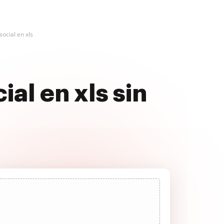
ocial en xls
al en xls sin