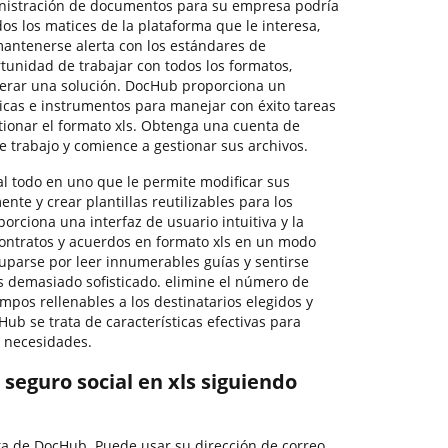
ministración de documentos para su empresa podría
dos los matices de la plataforma que le interesa,
antenerse alerta con los estándares de
tunidad de trabajar con todos los formatos,
siderar una solución. DocHub proporciona un
ticas e instrumentos para manejar con éxito tareas
tionar el formato xls. Obtenga una cuenta de
e trabajo y comience a gestionar sus archivos.
l todo en uno que le permite modificar sus
ente y crear plantillas reutilizables para los
orciona una interfaz de usuario intuitiva y la
ontratos y acuerdos en formato xls en un modo
cuparse por leer innumerables guías y sentirse
s demasiado sofisticado. elimine el número de
ampos rellenables a los destinatarios elegidos y
ub se trata de características efectivas para
y necesidades.
seguro social en xls siguiendo
ta de DocHub. Puede usar su dirección de correo