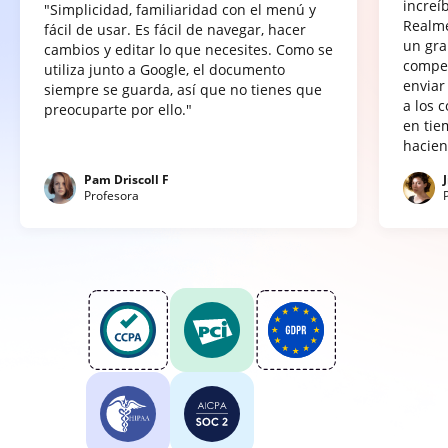
increí
"Simplicidad, familiaridad con el menú y
Realme
fácil de usar. Es fácil de navegar, hacer
un gra
cambios y editar lo que necesites. Como se
compet
utiliza junto a Google, el documento
enviar
siempre se guarda, así que no tienes que
a los 
preocuparte por ello."
en tie
hacien
Pam Driscoll F
Profesora