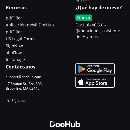
errores
Recursos
¿Qué hay de nuevo?
Nuevo
pdfFiller
Aplicación móvil DocHub
DocHub v6.6.0 -
@menciones, asistente
pdfFiller
de IA y más
US Legal Forms
SignNow
altaFlow
Instapage
Contáctanos
support@dochub.com
17 Station St., Ste. 303
Brookline, MA 02445
Síguenos