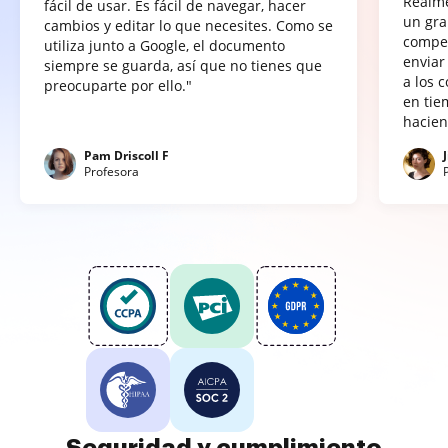
Realme
fácil de usar. Es fácil de navegar, hacer
un gra
cambios y editar lo que necesites. Como se
compet
utiliza junto a Google, el documento
enviar
siempre se guarda, así que no tienes que
a los 
preocuparte por ello."
en tie
hacien
Pam Driscoll F
Profesora