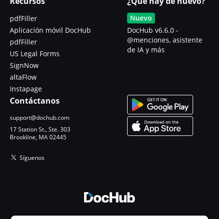
Recursos
¿Qué hay de nuevo?
Nuevo
pdfFiller
Aplicación móvil DocHub
DocHub v6.6.0 -
@menciones, asistente
pdfFiller
de IA y más
US Legal Forms
SignNow
altaFlow
Instapage
Contáctanos
support@dochub.com
17 Station St., Ste. 303
Brookline, MA 02445
Síguenos