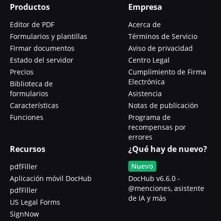
Productos
Empresa
Editor de PDF
Acerca de
Formularios y plantillas
Términos de Servicio
Firmar documentos
Aviso de privacidad
Estado del servidor
Centro Legal
Precios
Cumplimiento de Firma
Electrónica
Biblioteca de
formularios
Asistencia
Características
Notas de publicación
Funciones
Programa de
recompensas por
errores
Recursos
¿Qué hay de nuevo?
Nuevo
pdfFiller
Aplicación móvil DocHub
DocHub v6.6.0 -
@menciones, asistente
pdfFiller
de IA y más
US Legal Forms
SignNow