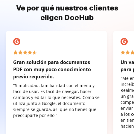
Ve por qué nuestros clientes
eligen DocHub
Gran solución para documentos
Un va
PDF con muy poco conocimiento
para 
previo requerido.
"Me e
increí
"Simplicidad, familiaridad con el menú y
Realme
fácil de usar. Es fácil de navegar, hacer
un gra
cambios y editar lo que necesites. Como se
compet
utiliza junto a Google, el documento
enviar
siempre se guarda, así que no tienes que
a los 
preocuparte por ello."
en tie
hacien