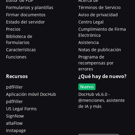
Editor de PDF
Acerca de
Formularios y plantillas
Términos de Servicio
Firmar documentos
Aviso de privacidad
Estado del servidor
Centro Legal
Precios
Cumplimiento de Firma
Electrónica
Biblioteca de
formularios
Asistencia
Características
Notas de publicación
Funciones
Programa de
recompensas por
errores
Recursos
¿Qué hay de nuevo?
Nuevo
pdfFiller
Aplicación móvil DocHub
DocHub v6.6.0 -
@menciones, asistente
pdfFiller
de IA y más
US Legal Forms
SignNow
altaFlow
Instapage