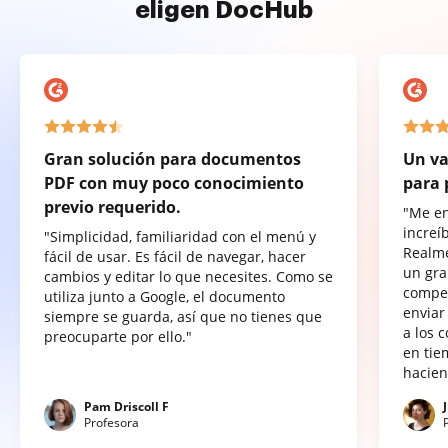
eligen DocHub
Gran solución para documentos
Un va
PDF con muy poco conocimiento
para 
previo requerido.
"Me e
increí
"Simplicidad, familiaridad con el menú y
Realme
fácil de usar. Es fácil de navegar, hacer
un gra
cambios y editar lo que necesites. Como se
compet
utiliza junto a Google, el documento
enviar
siempre se guarda, así que no tienes que
a los 
preocuparte por ello."
en tie
hacien
Pam Driscoll F
Profesora