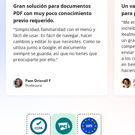
Gran solución para documentos
Un va
PDF con muy poco conocimiento
para 
previo requerido.
"Me e
increí
"Simplicidad, familiaridad con el menú y
Realme
fácil de usar. Es fácil de navegar, hacer
un gra
cambios y editar lo que necesites. Como se
compet
utiliza junto a Google, el documento
enviar
siempre se guarda, así que no tienes que
a los 
preocuparte por ello."
en tie
hacien
Pam Driscoll F
Profesora