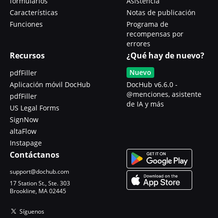
formularios
Asistencia
Características
Notas de publicación
Funciones
Programa de
recompensas por
errores
Recursos
¿Qué hay de nuevo?
Nuevo
pdfFiller
Aplicación móvil DocHub
DocHub v6.6.0 -
@menciones, asistente
pdfFiller
de IA y más
US Legal Forms
SignNow
altaFlow
Instapage
Contáctanos
support@dochub.com
17 Station St., Ste. 303
Brookline, MA 02445
Síguenos