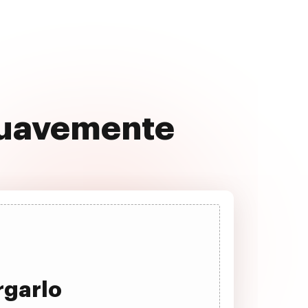
 suavemente
rgarlo