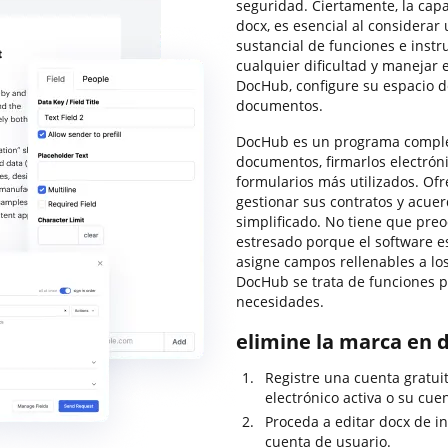
seguridad. Ciertamente, la cap
docx, es esencial al considera
sustancial de funciones e instr
cualquier dificultad y manejar
DocHub, configure su espacio d
documentos.
DocHub es un programa complet
documentos, firmarlos electróni
formularios más utilizados. Ofr
gestionar sus contratos y acue
simplificado. No tiene que pre
estresado porque el software e
asigne campos rellenables a los
DocHub se trata de funciones p
necesidades.
elimine la marca en 
Registre una cuenta gratui
electrónico activa o su cuen
Proceda a editar docx de i
cuenta de usuario.