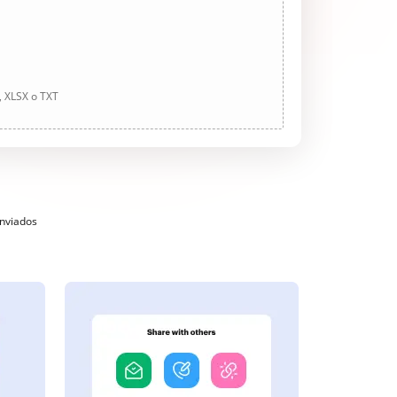
, XLSX o TXT
enviados