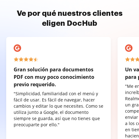
Ve por qué nuestros clientes
eligen DocHub
Gran solución para documentos
Un va
PDF con muy poco conocimiento
para 
previo requerido.
"Me e
increí
"Simplicidad, familiaridad con el menú y
Realme
fácil de usar. Es fácil de navegar, hacer
un gra
cambios y editar lo que necesites. Como se
compet
utiliza junto a Google, el documento
enviar
siempre se guarda, así que no tienes que
a los 
preocuparte por ello."
en tie
hacien