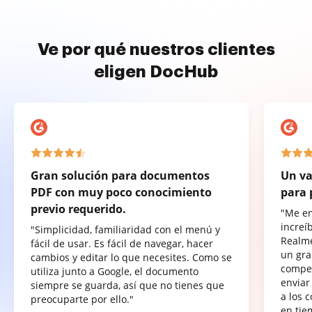
Ve por qué nuestros clientes
eligen DocHub
Gran solución para documentos
Un va
PDF con muy poco conocimiento
para 
previo requerido.
"Me e
increí
"Simplicidad, familiaridad con el menú y
Realme
fácil de usar. Es fácil de navegar, hacer
un gra
cambios y editar lo que necesites. Como se
compet
utiliza junto a Google, el documento
enviar
siempre se guarda, así que no tienes que
a los 
preocuparte por ello."
en tie