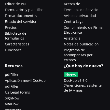
Editor de PDF
Acerca de
Formularios y plantillas
Términos de Servicio
Firmar documentos
Aviso de privacidad
Estado del servidor
Centro Legal
Precios
Cumplimiento de Firma
Electrónica
Biblioteca de
formularios
Asistencia
Características
Notas de publicación
Funciones
Programa de
recompensas por
errores
Recursos
¿Qué hay de nuevo?
Nuevo
pdfFiller
Aplicación móvil DocHub
DocHub v6.6.0 -
@menciones, asistente
pdfFiller
de IA y más
US Legal Forms
SignNow
altaFlow
Instapage