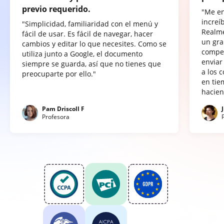
previo requerido.
"Me e
increí
"Simplicidad, familiaridad con el menú y
Realme
fácil de usar. Es fácil de navegar, hacer
un gra
cambios y editar lo que necesites. Como se
compet
utiliza junto a Google, el documento
enviar
siempre se guarda, así que no tienes que
a los 
preocuparte por ello."
en tie
hacien
Pam Driscoll F
Profesora