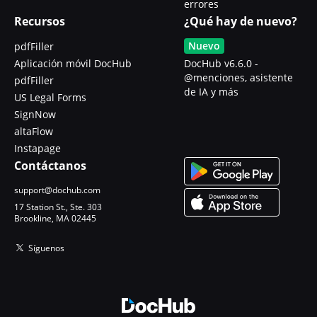
errores
Recursos
¿Qué hay de nuevo?
Nuevo
pdfFiller
Aplicación móvil DocHub
DocHub v6.6.0 -
@menciones, asistente
pdfFiller
de IA y más
US Legal Forms
SignNow
altaFlow
Instapage
Contáctanos
support@dochub.com
17 Station St., Ste. 303
Brookline, MA 02445
Síguenos