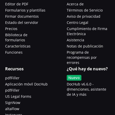
Editor de PDF
Acerca de
Formularios y plantillas
Términos de Servicio
Firmar documentos
Aviso de privacidad
Estado del servidor
Centro Legal
Precios
Cumplimiento de Firma
Electrónica
Biblioteca de
formularios
Asistencia
Características
Notas de publicación
Funciones
Programa de
recompensas por
errores
Recursos
¿Qué hay de nuevo?
Nuevo
pdfFiller
Aplicación móvil DocHub
DocHub v6.6.0 -
@menciones, asistente
pdfFiller
de IA y más
US Legal Forms
SignNow
altaFlow
Instapage