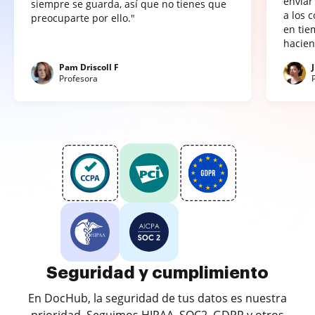
enviar
siempre se guarda, así que no tienes que
a los 
preocuparte por ello."
en tie
hacien
Pam Driscoll F
Profesora
Seguridad y cumplimiento
En DocHub, la seguridad de tus datos es nuestra
prioridad. Seguimos HIPAA, SOC2, GDPR y otros