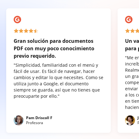
Gran solución para documentos
Un va
PDF con muy poco conocimiento
para 
previo requerido.
"Me e
increí
"Simplicidad, familiaridad con el menú y
Realme
fácil de usar. Es fácil de navegar, hacer
un gra
cambios y editar lo que necesites. Como se
compet
utiliza junto a Google, el documento
enviar
siempre se guarda, así que no tienes que
a los 
preocuparte por ello."
en tie
hacien
Pam Driscoll F
Profesora