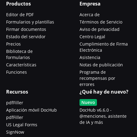
Productos
Empresa
Editor de PDF
Acerca de
Formularios y plantillas
Términos de Servicio
Firmar documentos
Aviso de privacidad
Estado del servidor
Centro Legal
Precios
Cumplimiento de Firma
Electrónica
Biblioteca de
formularios
Asistencia
Características
Notas de publicación
Funciones
Programa de
recompensas por
errores
Recursos
¿Qué hay de nuevo?
Nuevo
pdfFiller
Aplicación móvil DocHub
DocHub v6.6.0 -
@menciones, asistente
pdfFiller
de IA y más
US Legal Forms
SignNow