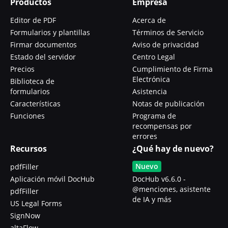
Productos
Empresa
Editor de PDF
Acerca de
Formularios y plantillas
Términos de Servicio
Firmar documentos
Aviso de privacidad
Estado del servidor
Centro Legal
Precios
Cumplimiento de Firma
Electrónica
Biblioteca de
formularios
Asistencia
Características
Notas de publicación
Funciones
Programa de
recompensas por
errores
Recursos
¿Qué hay de nuevo?
Nuevo
pdfFiller
Aplicación móvil DocHub
DocHub v6.6.0 -
@menciones, asistente
pdfFiller
de IA y más
US Legal Forms
SignNow
altaFlow