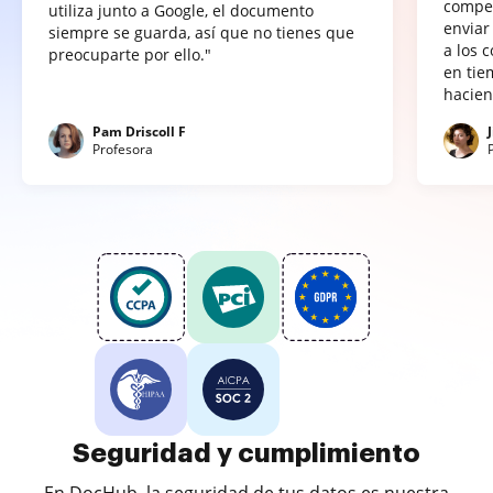
compet
utiliza junto a Google, el documento
enviar
siempre se guarda, así que no tienes que
a los 
preocuparte por ello."
en tie
hacien
Pam Driscoll F
Profesora
Seguridad y cumplimiento
En DocHub, la seguridad de tus datos es nuestra