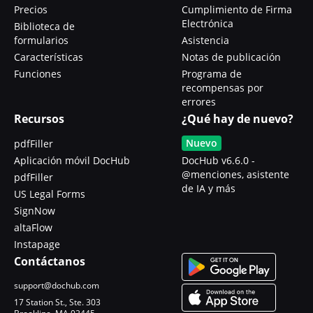
Precios
Cumplimiento de Firma
Electrónica
Biblioteca de
formularios
Asistencia
Características
Notas de publicación
Funciones
Programa de
recompensas por
errores
Recursos
¿Qué hay de nuevo?
Nuevo
pdfFiller
Aplicación móvil DocHub
DocHub v6.6.0 -
@menciones, asistente
pdfFiller
de IA y más
US Legal Forms
SignNow
altaFlow
Instapage
Contáctanos
support@dochub.com
17 Station St., Ste. 303