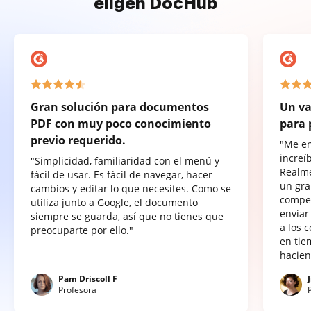
eligen DocHub
Gran solución para documentos
Un va
PDF con muy poco conocimiento
para 
previo requerido.
"Me e
increí
"Simplicidad, familiaridad con el menú y
Realme
fácil de usar. Es fácil de navegar, hacer
un gra
cambios y editar lo que necesites. Como se
compet
utiliza junto a Google, el documento
enviar
siempre se guarda, así que no tienes que
a los 
preocuparte por ello."
en tie
hacien
Pam Driscoll F
Profesora