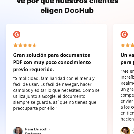
Ve por qué nuestros clientes
eligen DocHub
Gran solución para documentos
Un va
PDF con muy poco conocimiento
para 
previo requerido.
"Me e
increí
"Simplicidad, familiaridad con el menú y
Realme
fácil de usar. Es fácil de navegar, hacer
un gra
cambios y editar lo que necesites. Como se
compet
utiliza junto a Google, el documento
enviar
siempre se guarda, así que no tienes que
a los 
preocuparte por ello."
en tie
hacien
Pam Driscoll F
Profesora