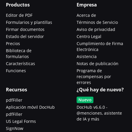
Productos
Empresa
Editor de PDF
Acerca de
Formularios y plantillas
Términos de Servicio
Firmar documentos
Aviso de privacidad
Estado del servidor
Centro Legal
Precios
Cumplimiento de Firma
Electrónica
Biblioteca de
formularios
Asistencia
Características
Notas de publicación
Funciones
Programa de
recompensas por
errores
Recursos
¿Qué hay de nuevo?
Nuevo
pdfFiller
Aplicación móvil DocHub
DocHub v6.6.0 -
@menciones, asistente
pdfFiller
de IA y más
US Legal Forms
SignNow