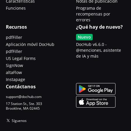
Características
Notas de publicación
Funciones
Programa de
recompensas por
errores
Recursos
¿Qué hay de nuevo?
Nuevo
pdfFiller
Aplicación móvil DocHub
DocHub v6.6.0 -
@menciones, asistente
pdfFiller
de IA y más
US Legal Forms
SignNow
altaFlow
Instapage
Contáctanos
support@dochub.com
17 Station St., Ste. 303
Brookline, MA 02445
Síguenos