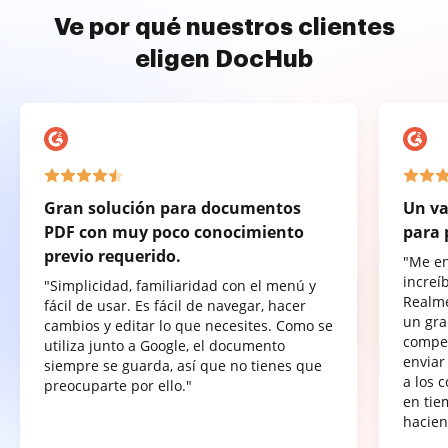
Ve por qué nuestros clientes
eligen DocHub
Gran solución para documentos
Un va
PDF con muy poco conocimiento
para 
previo requerido.
"Me e
increí
"Simplicidad, familiaridad con el menú y
Realme
fácil de usar. Es fácil de navegar, hacer
un gra
cambios y editar lo que necesites. Como se
compet
utiliza junto a Google, el documento
enviar
siempre se guarda, así que no tienes que
a los 
preocuparte por ello."
en tie
hacien