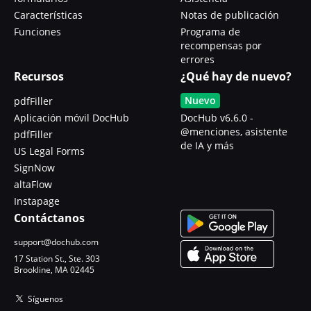
Características
Notas de publicación
Funciones
Programa de
recompensas por
errores
Recursos
¿Qué hay de nuevo?
Nuevo
pdfFiller
Aplicación móvil DocHub
DocHub v6.6.0 -
@menciones, asistente
pdfFiller
de IA y más
US Legal Forms
SignNow
altaFlow
Instapage
Contáctanos
support@dochub.com
17 Station St., Ste. 303
Brookline, MA 02445
Síguenos