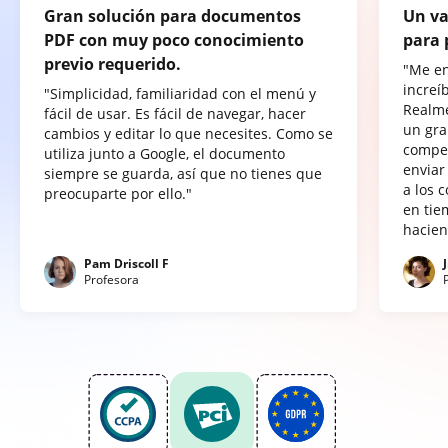
Gran solución para documentos
Un va
PDF con muy poco conocimiento
para 
previo requerido.
"Me e
increí
"Simplicidad, familiaridad con el menú y
Realme
fácil de usar. Es fácil de navegar, hacer
un gra
cambios y editar lo que necesites. Como se
compet
utiliza junto a Google, el documento
enviar
siempre se guarda, así que no tienes que
a los 
preocuparte por ello."
en tie
hacien
Pam Driscoll F
Profesora