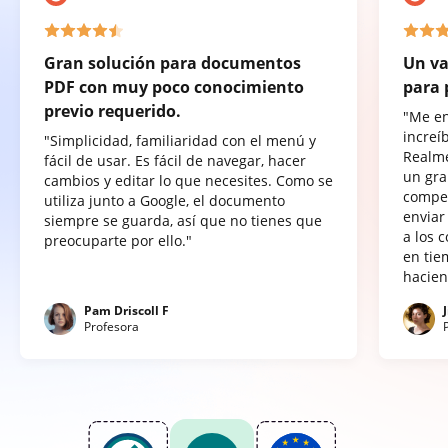
Gran solución para documentos
Un va
PDF con muy poco conocimiento
para 
previo requerido.
"Me e
increí
"Simplicidad, familiaridad con el menú y
Realme
fácil de usar. Es fácil de navegar, hacer
un gra
cambios y editar lo que necesites. Como se
compet
utiliza junto a Google, el documento
enviar
siempre se guarda, así que no tienes que
a los 
preocuparte por ello."
en tie
hacien
Pam Driscoll F
Profesora