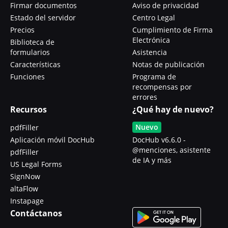
Firmar documentos
Aviso de privacidad
Estado del servidor
Centro Legal
Precios
Cumplimiento de Firma
Electrónica
Biblioteca de
formularios
Asistencia
Características
Notas de publicación
Funciones
Programa de
recompensas por
errores
Recursos
¿Qué hay de nuevo?
Nuevo
pdfFiller
Aplicación móvil DocHub
DocHub v6.6.0 -
@menciones, asistente
pdfFiller
de IA y más
US Legal Forms
SignNow
altaFlow
Instapage
Contáctanos