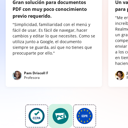
Gran solución para documentos
Un va
PDF con muy poco conocimiento
para 
previo requerido.
"Me e
increí
"Simplicidad, familiaridad con el menú y
Realme
fácil de usar. Es fácil de navegar, hacer
un gra
cambios y editar lo que necesites. Como se
compet
utiliza junto a Google, el documento
enviar
siempre se guarda, así que no tienes que
a los 
preocuparte por ello."
en tie
hacien
Pam Driscoll F
Profesora