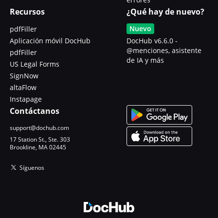
Recursos
¿Qué hay de nuevo?
Nuevo
pdfFiller
Aplicación móvil DocHub
DocHub v6.6.0 -
@menciones, asistente
pdfFiller
de IA y más
US Legal Forms
SignNow
altaFlow
Instapage
Contáctanos
support@dochub.com
17 Station St., Ste. 303
Brookline, MA 02445
Síguenos