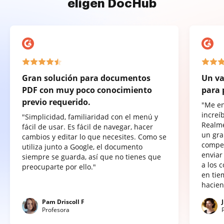
eligen DocHub
Gran solución para documentos
Un va
PDF con muy poco conocimiento
para 
previo requerido.
"Me e
increí
"Simplicidad, familiaridad con el menú y
Realme
fácil de usar. Es fácil de navegar, hacer
un gra
cambios y editar lo que necesites. Como se
compet
utiliza junto a Google, el documento
enviar
siempre se guarda, así que no tienes que
a los 
preocuparte por ello."
en tie
hacien
Pam Driscoll F
Profesora