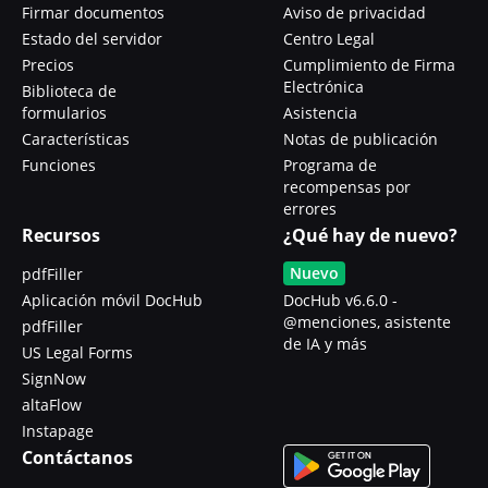
Firmar documentos
Aviso de privacidad
Estado del servidor
Centro Legal
Precios
Cumplimiento de Firma
Electrónica
Biblioteca de
formularios
Asistencia
Características
Notas de publicación
Funciones
Programa de
recompensas por
errores
Recursos
¿Qué hay de nuevo?
Nuevo
pdfFiller
Aplicación móvil DocHub
DocHub v6.6.0 -
@menciones, asistente
pdfFiller
de IA y más
US Legal Forms
SignNow
altaFlow
Instapage
Contáctanos