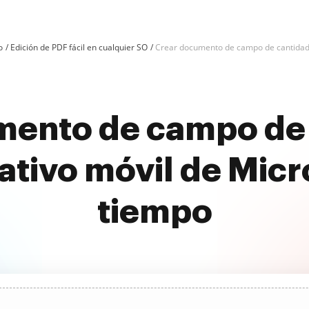
o
Edición de PDF fácil en cualquier SO
Crear documento de campo de cantidad e
ento de campo de 
ativo móvil de Micr
tiempo