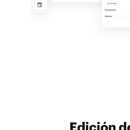
Edición d