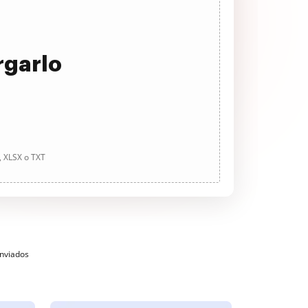
rgarlo
, XLSX o TXT
enviados