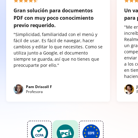
Gran solución para documentos
Un va
PDF con muy poco conocimiento
para 
previo requerido.
"Me e
increí
"Simplicidad, familiaridad con el menú y
Realme
fácil de usar. Es fácil de navegar, hacer
un gra
cambios y editar lo que necesites. Como se
compet
utiliza junto a Google, el documento
enviar
siempre se guarda, así que no tienes que
a los 
preocuparte por ello."
en tie
hacien
Pam Driscoll F
Profesora