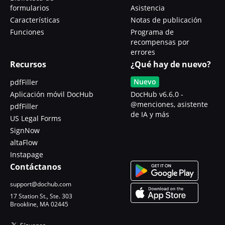
formularios
Asistencia
Características
Notas de publicación
Funciones
Programa de
recompensas por
errores
Recursos
¿Qué hay de nuevo?
Nuevo
pdfFiller
Aplicación móvil DocHub
DocHub v6.6.0 -
@menciones, asistente
pdfFiller
de IA y más
US Legal Forms
SignNow
altaFlow
Instapage
Contáctanos
support@dochub.com
17 Station St., Ste. 303
Brookline, MA 02445