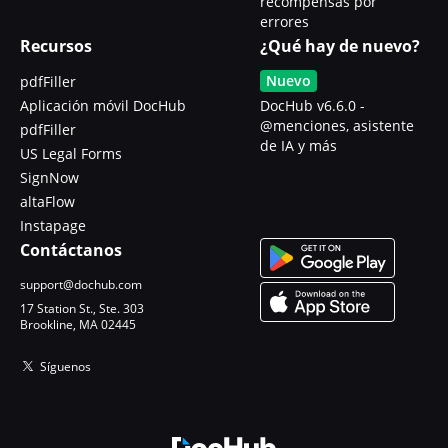
recompensas por
errores
Recursos
¿Qué hay de nuevo?
Nuevo
pdfFiller
Aplicación móvil DocHub
DocHub v6.6.0 -
@menciones, asistente
pdfFiller
de IA y más
US Legal Forms
SignNow
altaFlow
Instapage
Contáctanos
support@dochub.com
17 Station St., Ste. 303
Brookline, MA 02445
Síguenos