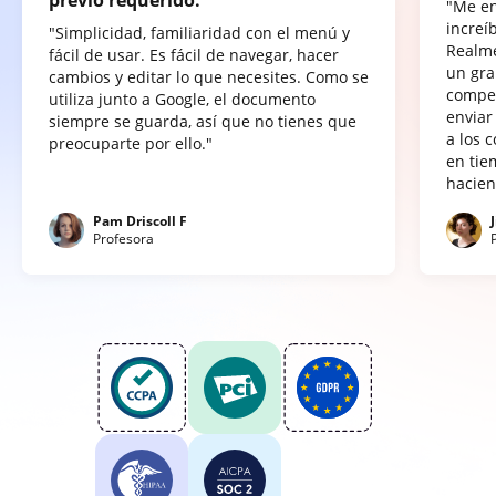
"Me e
increí
"Simplicidad, familiaridad con el menú y
Realme
fácil de usar. Es fácil de navegar, hacer
un gra
cambios y editar lo que necesites. Como se
compet
utiliza junto a Google, el documento
enviar
siempre se guarda, así que no tienes que
a los 
preocuparte por ello."
en tie
hacien
Pam Driscoll F
Profesora