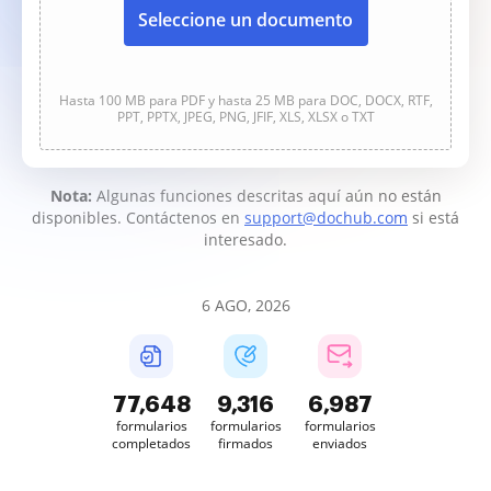
Seleccione un documento
Hasta 100 MB para PDF y hasta 25 MB para DOC, DOCX, RTF,
PPT, PPTX, JPEG, PNG, JFIF, XLS, XLSX o TXT
Nota:
Algunas funciones descritas aquí aún no están
disponibles. Contáctenos en
support@dochub.com
si está
interesado.
6 AGO, 2026
77,648
9,316
6,987
formularios
formularios
formularios
completados
firmados
enviados