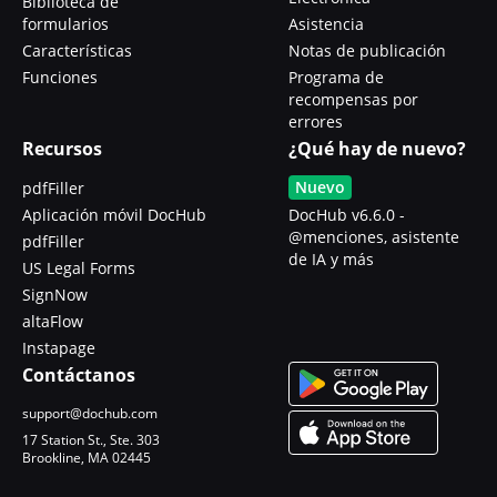
Biblioteca de
formularios
Asistencia
Características
Notas de publicación
Funciones
Programa de
recompensas por
errores
Recursos
¿Qué hay de nuevo?
Nuevo
pdfFiller
Aplicación móvil DocHub
DocHub v6.6.0 -
@menciones, asistente
pdfFiller
de IA y más
US Legal Forms
SignNow
altaFlow
Instapage
Contáctanos
support@dochub.com
17 Station St., Ste. 303
Brookline, MA 02445