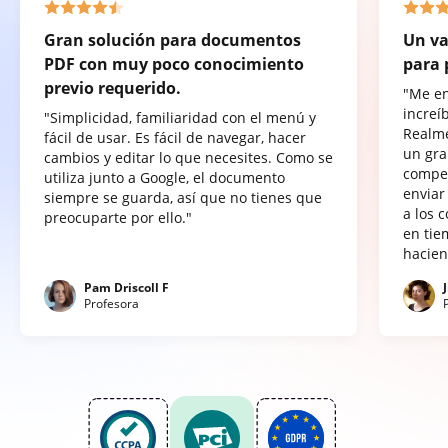
Gran solución para documentos
Un va
PDF con muy poco conocimiento
para 
previo requerido.
"Me e
increí
"Simplicidad, familiaridad con el menú y
Realme
fácil de usar. Es fácil de navegar, hacer
un gra
cambios y editar lo que necesites. Como se
compet
utiliza junto a Google, el documento
enviar
siempre se guarda, así que no tienes que
a los 
preocuparte por ello."
en tie
hacien
Pam Driscoll F
Profesora