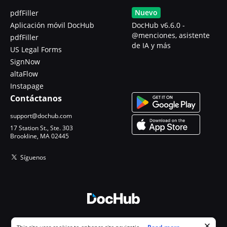
Nuevo
pdfFiller
Aplicación móvil DocHub
DocHub v6.6.0 -
@menciones, asistente
pdfFiller
de IA y más
US Legal Forms
SignNow
altaFlow
Instapage
Contáctanos
support@dochub.com
17 Station St., Ste. 303
Brookline, MA 02445
Síguenos
© 2026 DocHub, LLC
Cookie consent notice