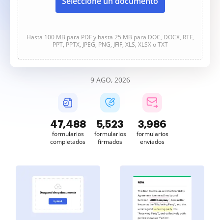
Seleccione un documento
Hasta 100 MB para PDF y hasta 25 MB para DOC, DOCX, RTF,
PPT, PPTX, JPEG, PNG, JFIF, XLS, XLSX o TXT
9 AGO, 2026
47,489
5,523
3,986
formularios
formularios
formularios
completados
firmados
enviados