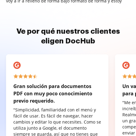
voy a ir a relleno de forma bajo formato de forma y estoy
Ve por qué nuestros clientes
eligen DocHub
Gran solución para documentos
Un va
PDF con muy poco conocimiento
para 
previo requerido.
"Me e
increí
"Simplicidad, familiaridad con el menú y
Realme
fácil de usar. Es fácil de navegar, hacer
un gra
cambios y editar lo que necesites. Como se
compet
utiliza junto a Google, el documento
enviar
siempre se guarda, así que no tienes que