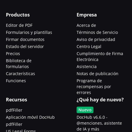
Productos
Empresa
Editor de PDF
Acerca de
Formularios y plantillas
Términos de Servicio
Firmar documentos
Aviso de privacidad
Estado del servidor
Centro Legal
Precios
Cumplimiento de Firma
Electrónica
Biblioteca de
formularios
Asistencia
Características
Notas de publicación
Funciones
Programa de
recompensas por
errores
Recursos
¿Qué hay de nuevo?
Nuevo
pdfFiller
Aplicación móvil DocHub
DocHub v6.6.0 -
@menciones, asistente
pdfFiller
de IA y más
US Legal Forms