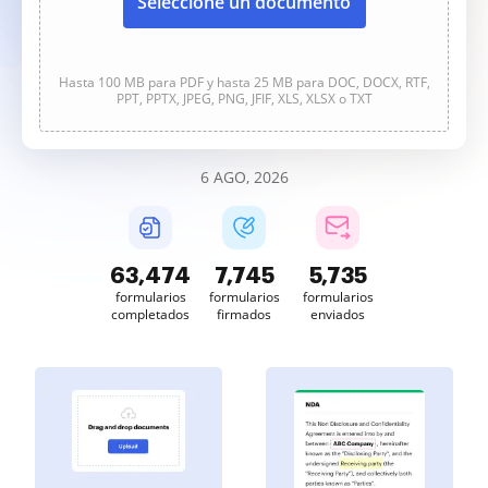
Seleccione un documento
Hasta 100 MB para PDF y hasta 25 MB para DOC, DOCX, RTF,
PPT, PPTX, JPEG, PNG, JFIF, XLS, XLSX o TXT
6 AGO, 2026
63,474
7,746
5,735
formularios
formularios
formularios
completados
firmados
enviados