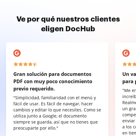
Ve por qué nuestros clientes
eligen DocHub
Gran solución para documentos
Un va
PDF con muy poco conocimiento
para 
previo requerido.
"Me e
increí
"Simplicidad, familiaridad con el menú y
Realme
fácil de usar. Es fácil de navegar, hacer
un gra
cambios y editar lo que necesites. Como se
compet
utiliza junto a Google, el documento
enviar
siempre se guarda, así que no tienes que
a los 
preocuparte por ello."
en tie