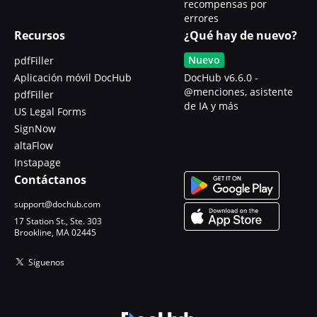
recompensas por
errores
Recursos
¿Qué hay de nuevo?
Nuevo
pdfFiller
Aplicación móvil DocHub
DocHub v6.6.0 -
@menciones, asistente
pdfFiller
de IA y más
US Legal Forms
SignNow
altaFlow
Instapage
Contáctanos
support@dochub.com
17 Station St., Ste. 303
Brookline, MA 02445
Síguenos