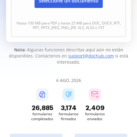
Seleccione un documento
Hasta 100 MB para PDF y hasta 25 MB para DOC, DOCX, RTF,
PPT, PPTX, JPEG, PNG, JFIF, XLS, XLSX o TXT
Nota:
Algunas funciones descritas aquí aún no están
disponibles. Contáctenos en
support@dochub.com
si está
interesado.
6 AGO, 2026
26,887
3,174
2,409
formularios
formularios
formularios
completados
firmados
enviados