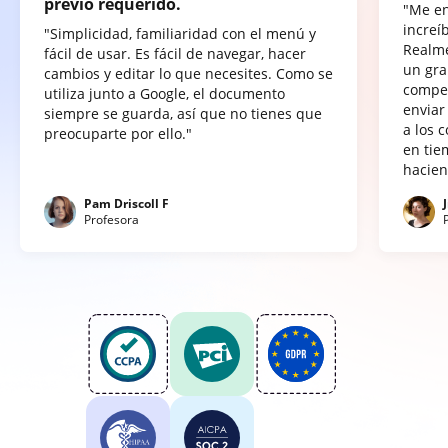
previo requerido.
"Me e
increí
"Simplicidad, familiaridad con el menú y
Realme
fácil de usar. Es fácil de navegar, hacer
un gra
cambios y editar lo que necesites. Como se
compet
utiliza junto a Google, el documento
enviar
siempre se guarda, así que no tienes que
a los 
preocuparte por ello."
en tie
hacien
Pam Driscoll F
Profesora