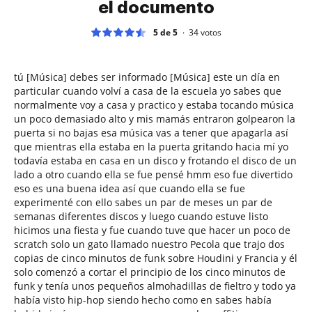
el documento
5 de 5
34
votos
tú [Música] debes ser informado [Música] este un día en
particular cuando volví a casa de la escuela yo sabes que
normalmente voy a casa y practico y estaba tocando música
un poco demasiado alto y mis mamás entraron golpearon la
puerta si no bajas esa música vas a tener que apagarla así
que mientras ella estaba en la puerta gritando hacia mí yo
todavía estaba en casa en un disco y frotando el disco de un
lado a otro cuando ella se fue pensé hmm eso fue divertido
eso es una buena idea así que cuando ella se fue
experimenté con ello sabes un par de meses un par de
semanas diferentes discos y luego cuando estuve listo
hicimos una fiesta y fue cuando tuve que hacer un poco de
scratch solo un gato llamado nuestro Pecola que trajo dos
copias de cinco minutos de funk sobre Houdini y Francia y él
solo comenzó a cortar el principio de los cinco minutos de
funk y tenía unos pequeños almohadillas de fieltro y todo ya
había visto hip-hop siendo hecho como en sabes había