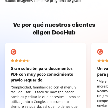
habido imágenes como ese programa de graffiti
Ve por qué nuestros clientes
eligen DocHub
Gran solución para documentos
Un va
PDF con muy poco conocimiento
para 
previo requerido.
"Me e
increí
"Simplicidad, familiaridad con el menú y
Realme
fácil de usar. Es fácil de navegar, hacer
un gra
cambios y editar lo que necesites. Como se
compet
utiliza junto a Google, el documento
enviar
siempre se guarda, así que no tienes que