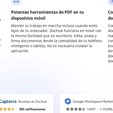
Potentes herramientas de PDF en tu
Co
dispositivo móvil
do
e
Mantén tu trabajo en marcha incluso cuando estés
Co
lejos de tu ordenador. DocHub funciona en móvil con
do
la misma facilidad que en escritorio. Edita, anota y
ma
e
firma documentos desde la comodidad de tu teléfono
co
.
inteligente o tableta. No es necesario instalar la
enc
aplicación.
de
do
do
Reseñas de DocHub
263 calificaciones
14331
10,000