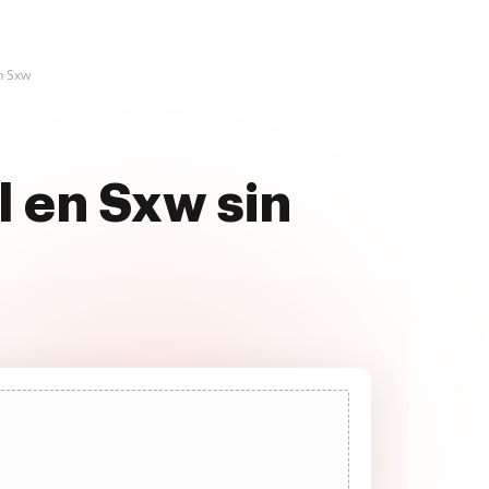
n Sxw
l en Sxw sin