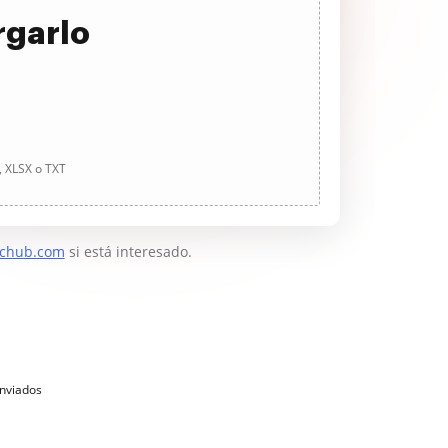
rgarlo
, XLSX o TXT
chub.com
si está interesado.
enviados