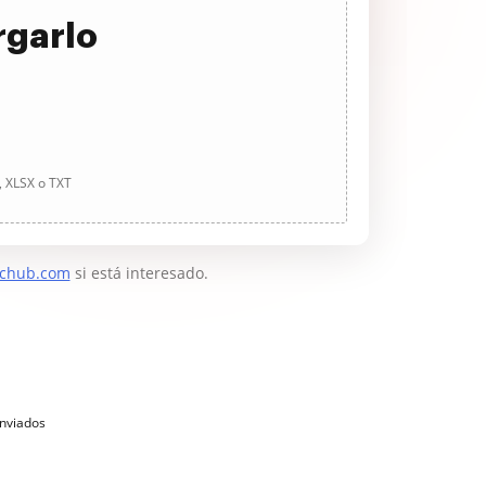
rgarlo
, XLSX o TXT
chub.com
si está interesado.
enviados