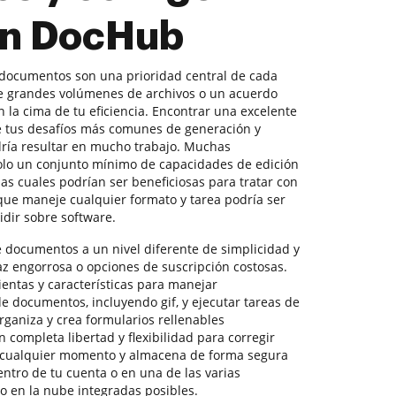
con DocHub
 documentos son una prioridad central de cada
de grandes volúmenes de archivos o un acuerdo
 la cima de tu eficiencia. Encontrar una excelente
e tus desafíos más comunes de generación y
ía resultar en mucho trabajo. Muchas
solo un conjunto mínimo de capacidades de edición
las cuales podrían ser beneficiosas para tratar con
 que maneje cualquier formato y tarea podría ser
idir sobre software.
e documentos a un nivel diferente de simplicidad y
faz engorrosa o opciones de suscripción costosas.
ntas y características para manejar
de documentos, incluyendo gif, y ejecutar tareas de
organiza y crea formularios rellenables
n completa libertad y flexibilidad para corregir
n cualquier momento y almacena de forma segura
ntro de tu cuenta o en una de las varias
 en la nube integradas posibles.