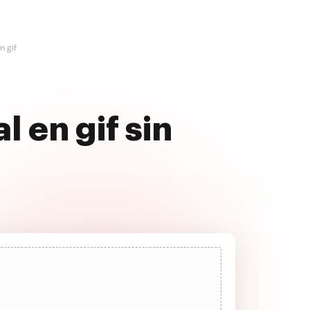
n gif
l en gif sin