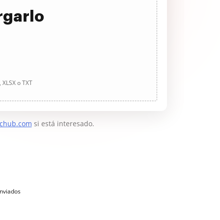
rgarlo
, XLSX o TXT
chub.com
si está interesado.
enviados