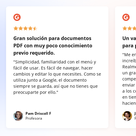
Gran solución para documentos
Un va
PDF con muy poco conocimiento
para 
previo requerido.
"Me e
increí
"Simplicidad, familiaridad con el menú y
Realme
fácil de usar. Es fácil de navegar, hacer
un gra
cambios y editar lo que necesites. Como se
compet
utiliza junto a Google, el documento
enviar
siempre se guarda, así que no tienes que
a los 
preocuparte por ello."
en tie
hacien
Pam Driscoll F
Profesora