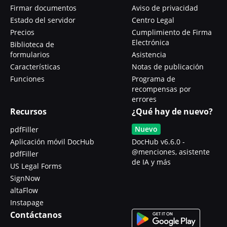
Firmar documentos
Aviso de privacidad
Estado del servidor
Centro Legal
Precios
Cumplimiento de Firma
Electrónica
Biblioteca de
formularios
Asistencia
Características
Notas de publicación
Funciones
Programa de
recompensas por
errores
Recursos
¿Qué hay de nuevo?
Nuevo
pdfFiller
Aplicación móvil DocHub
DocHub v6.6.0 -
@menciones, asistente
pdfFiller
de IA y más
US Legal Forms
SignNow
altaFlow
Instapage
Contáctanos