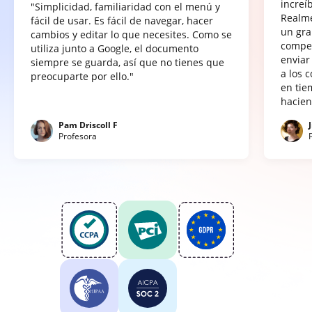
increí
"Simplicidad, familiaridad con el menú y
Realme
fácil de usar. Es fácil de navegar, hacer
un gra
cambios y editar lo que necesites. Como se
compet
utiliza junto a Google, el documento
enviar
siempre se guarda, así que no tienes que
a los 
preocuparte por ello."
en tie
hacien
Pam Driscoll F
Profesora