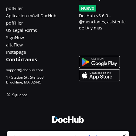
Nuevo
pdfFiller
Aplicación móvil DocHub
DocHub v6.6.0 -
@menciones, asistente
pdfFiller
de IA y más
US Legal Forms
SignNow
altaFlow
Instapage
Contáctanos
support@dochub.com
17 Station St., Ste. 303
Brookline, MA 02445
Síguenos
© 2026 DocHub, LLC