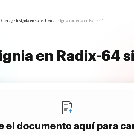
Corregir insignia en su archivo
Insignia correcta en Radix-64
nsignia en Radix-64 
e el documento aquí para ca