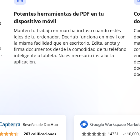
Potentes herramientas de PDF en tu
Co
dispositivo móvil
do
e
Mantén tu trabajo en marcha incluso cuando estés
Co
lejos de tu ordenador. DocHub funciona en móvil con
do
la misma facilidad que en escritorio. Edita, anota y
ma
e
firma documentos desde la comodidad de tu teléfono
co
.
inteligente o tableta. No es necesario instalar la
enc
aplicación.
de
do
do
Reseñas de DocHub
263 calificaciones
14331
10,000