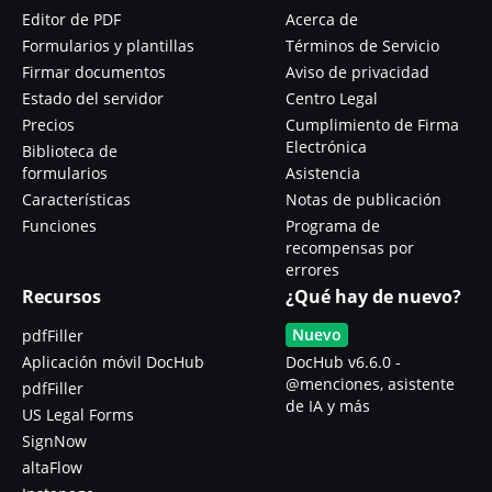
Editor de PDF
Acerca de
Formularios y plantillas
Términos de Servicio
Firmar documentos
Aviso de privacidad
Estado del servidor
Centro Legal
Precios
Cumplimiento de Firma
Electrónica
Biblioteca de
formularios
Asistencia
Características
Notas de publicación
Funciones
Programa de
recompensas por
errores
Recursos
¿Qué hay de nuevo?
Nuevo
pdfFiller
Aplicación móvil DocHub
DocHub v6.6.0 -
@menciones, asistente
pdfFiller
de IA y más
US Legal Forms
SignNow
altaFlow