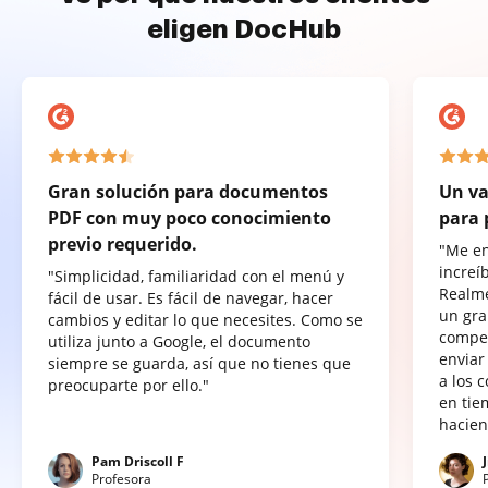
eligen DocHub
Gran solución para documentos
Un va
PDF con muy poco conocimiento
para 
previo requerido.
"Me e
increí
"Simplicidad, familiaridad con el menú y
Realme
fácil de usar. Es fácil de navegar, hacer
un gra
cambios y editar lo que necesites. Como se
compet
utiliza junto a Google, el documento
enviar
siempre se guarda, así que no tienes que
a los 
preocuparte por ello."
en tie
hacien
Pam Driscoll F
Profesora