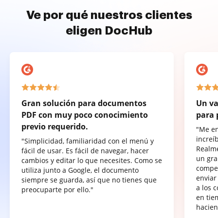
Ve por qué nuestros clientes
eligen DocHub
Gran solución para documentos
Un va
PDF con muy poco conocimiento
para 
previo requerido.
"Me e
increí
"Simplicidad, familiaridad con el menú y
Realme
fácil de usar. Es fácil de navegar, hacer
un gra
cambios y editar lo que necesites. Como se
compet
utiliza junto a Google, el documento
enviar
siempre se guarda, así que no tienes que
a los 
preocuparte por ello."
en tie
hacien