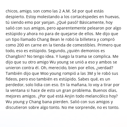
chicos, amigo, son como las 2 A.M. Sé por qué estás
despierto. Estoy molestando a los cortacéspedes en huevas,
tú siendo emo por yanjan. ¿Qué pasó? Básicamente, hoy
salió con sus amigos, pero aparentemente pelearon por algo
estúpido y ahora no para de quejarse de ellos. Me dijo que
un tipo llamado Chang Bean le robó la billetera y compró
como 200 en carne en la tienda de comestibles. Primero que
todo, eso es estúpido. Segundo, ¿quién demonios es
Changbin? No tengo idea. Y luego la trama se complica. Me
dijo que su otro amigo Wu young se unió a eso y ambos se
unieron contra él. Oh, merecido, bien por ellos, ¿verdad?
También dijo que Woo young rompió a las 3M y le robó sus
fideos, pero eso también es estúpido. Sabes qué, es un
perdedor, solo lidia con eso. En la mañana, lo voy a tirar por
la ventana si hace de esto un gran problema. Buenos días,
mejores amigos. ¿Por qué está Anjin todo melancólico hoy?
Wu young y Chang bana pierden. Salió con sus amigos y
discutieron sobre algo tonto. No me sorprende, no es tonto.