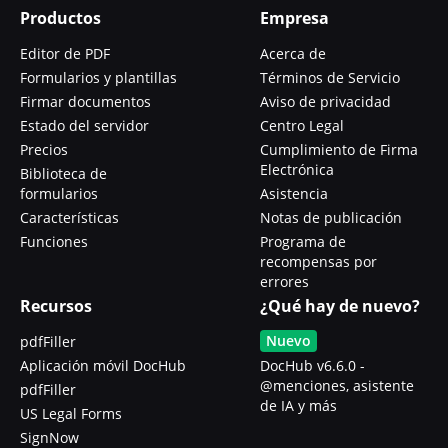
Productos
Empresa
Editor de PDF
Acerca de
Formularios y plantillas
Términos de Servicio
Firmar documentos
Aviso de privacidad
Estado del servidor
Centro Legal
Precios
Cumplimiento de Firma
Electrónica
Biblioteca de
formularios
Asistencia
Características
Notas de publicación
Funciones
Programa de
recompensas por
errores
Recursos
¿Qué hay de nuevo?
Nuevo
pdfFiller
Aplicación móvil DocHub
DocHub v6.6.0 -
@menciones, asistente
pdfFiller
de IA y más
US Legal Forms
SignNow