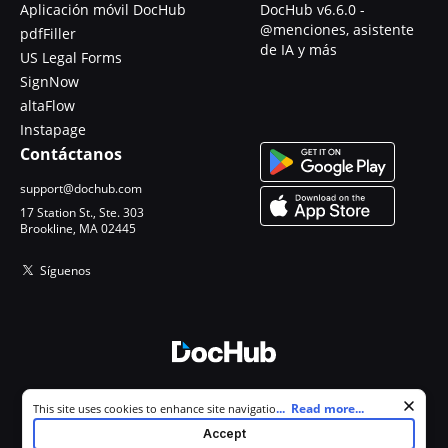
Aplicación móvil DocHub
DocHub v6.6.0 -
@menciones, asistente
pdfFiller
de IA y más
US Legal Forms
SignNow
altaFlow
Instapage
Contáctanos
support@dochub.com
17 Station St., Ste. 303
Brookline, MA 02445
Síguenos
© 2026 DocHub, LLC
Cookie consent notice
...
Read more...
This site uses cookies to enhance site navigation and personalize
Todos los derechos reservados.
your experience. By using this site you agree to our use of cookies as
Accept
described in our
Privacy Notice
. You can modify your selections by