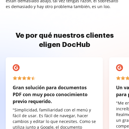
están demasiado abajo, tal vez tengas razón, el sobresalto
es demasiado y hay otro problema también, es un loo.
Ve por qué nuestros clientes
eligen DocHub
Gran solución para documentos
Un va
PDF con muy poco conocimiento
para 
previo requerido.
"Me e
increí
"Simplicidad, familiaridad con el menú y
Realme
fácil de usar. Es fácil de navegar, hacer
un gra
cambios y editar lo que necesites. Como se
compet
utiliza junto a Google, el documento