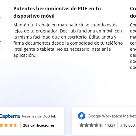
Potentes herramientas de PDF en tu
Co
dispositivo móvil
do
e
Mantén tu trabajo en marcha incluso cuando estés
Co
lejos de tu ordenador. DocHub funciona en móvil con
do
la misma facilidad que en escritorio. Edita, anota y
ma
e
firma documentos desde la comodidad de tu teléfono
co
.
inteligente o tableta. No es necesario instalar la
enc
aplicación.
de
do
do
Reseñas de DocHub
263 calificaciones
14331
10,000