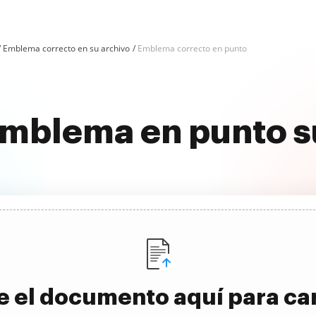
Emblema correcto en su archivo
Emblema correcto en punto
 emblema en punto
e el documento aquí para ca